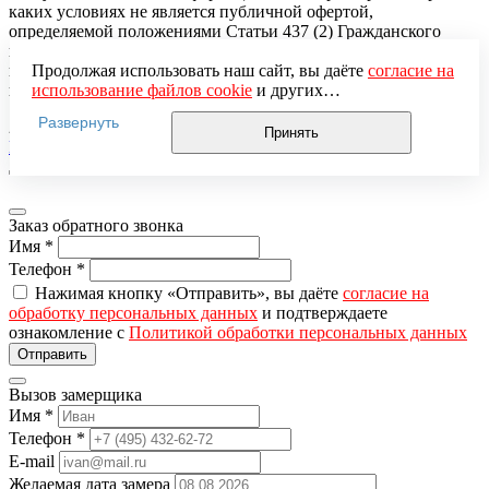
каких условиях не является публичной офертой,
определяемой положениями Статьи 437 (2) Гражданского
кодекса Российской Федерации. Для получения подробной
информации, пожалуйста, обращайтесь к менеджерам-
Продолжая использовать наш сайт, вы даёте
согласие на
консультантам «Медверь».
использование файлов cookie
и других
пользовательских данных (включая IP-адрес, сведения о
Развернуть
2026 © «Медверь» — интернет-магазин входных дверей.
местоположении, устройстве, действиях на сайте и т. п.)
Принять
Разработка и продвижение — «ЭВРИКА»
для функционирования сайта, проведения
статистических исследований, ретаргетинга и
использования систем аналитики (например,
Яндекс.Метрика), в соответствии с нашей
Политикой
Заказ обратного звонка
обработки персональных данных.
Имя
*
Если вы не хотите, чтобы ваши данные обрабатывались,
настройте ограничения в браузере или покиньте сайт.
Телефон
*
Нажимая кнопку «Отправить», вы даёте
согласие на
обработку персональных данных
и подтверждаете
ознакомление с
Политикой обработки персональных данных
Вызов замерщика
Имя
*
Телефон
*
E-mail
Желаемая дата замера