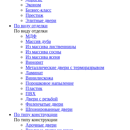
Эконом
Бизнес-класс
Престиж
Элитные двери
По виду отделки
По виду отделки
МДФ
Массив дуба
Из массива лиственницы
Из массива сосны
Из массива ясеня
Винорит
Металлические двери с терморазрывом
Ламинат
Винилискожа
Порошковое напыление
Пластик
ПВХ
Двери с резьбой
Филенчатые двери
Шпонированные двери
По типу конструкции
По типу конструкции
Арочные двери