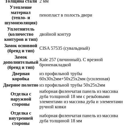
Толщина стали
2 мм
Утепление
материал
пенопласт в полость двери
(тепло- и
шумоизоляция)
Уплотнитель
(количество
двойной контур
контуров и тип)
Замок основной
CISA 57535 (сувальдный)
(бренд и тип)
Замок
Kale 257 (личинный). С врезной
дополнительный
броненакладкой
(бренд и тип)
Дверная
из профильной трубы
коробка
60х30х2мм+50х25х2мм (усиленная)
Дверное полотно
из профильной трубы 50х25х2мм
наборная филенчатая панель из массива
Отделка с
дуба толщиной 18 мм с резьбовыми
наружной
элементами из массива дуба и элементами
стороны
ручной ковки
Отделка с
наборная филенчатая панель из массива
внутренней
дуба толщиной 18 мм
стороны