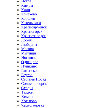
Истра
Кимры
Клин
Конаково
Королев
Котельники
Красноармейск
Красногорск
Краснозаводск
Лобня
Люберцы
Москва
Мытищи
Ногинск
Одинцово
Пушкино
Раменское
Реутов
Сергиев Посад
Солнечногорск
Сходня
Талдом
Химки
Хотьково
Черноголовка