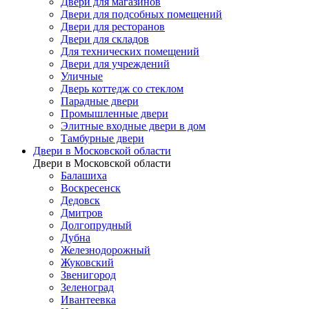
Двери для магазинов
Двери для подсобных помещений
Двери для ресторанов
Двери для складов
Для технических помещений
Двери для учреждений
Уличные
Дверь коттедж со стеклом
Парадные двери
Промышленные двери
Элитные входные двери в дом
Тамбурные двери
Двери в Московской области
Двери в Московской области
Балашиха
Воскресенск
Дедовск
Дмитров
Долгопрудный
Дубна
Железнодорожный
Жуковский
Звенигород
Зеленоград
Ивантеевка