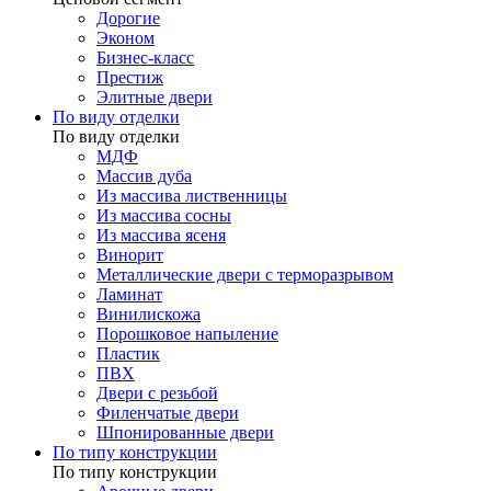
Дорогие
Эконом
Бизнес-класс
Престиж
Элитные двери
По виду отделки
По виду отделки
МДФ
Массив дуба
Из массива лиственницы
Из массива сосны
Из массива ясеня
Винорит
Металлические двери с терморазрывом
Ламинат
Винилискожа
Порошковое напыление
Пластик
ПВХ
Двери с резьбой
Филенчатые двери
Шпонированные двери
По типу конструкции
По типу конструкции