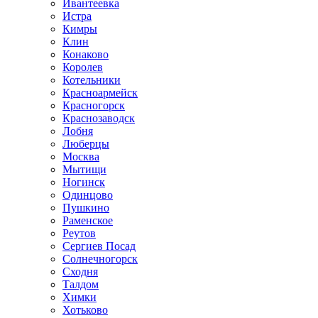
Ивантеевка
Истра
Кимры
Клин
Конаково
Королев
Котельники
Красноармейск
Красногорск
Краснозаводск
Лобня
Люберцы
Москва
Мытищи
Ногинск
Одинцово
Пушкино
Раменское
Реутов
Сергиев Посад
Солнечногорск
Сходня
Талдом
Химки
Хотьково