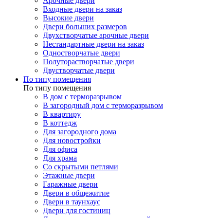
Арочные двери
Входные двери на заказ
Высокие двери
Двери больших размеров
Двухстворчатые арочные двери
Нестандартные двери на заказ
Одностворчатые двери
Полуторастворчатые двери
Двустворчатые двери
По типу помещения
По типу помещения
В дом с терморазрывом
В загородный дом с терморазрывом
В квартиру
В коттедж
Для загородного дома
Для новостройки
Для офиса
Для храма
Со скрытыми петлями
Этажные двери
Гаражные двери
Двери в общежитие
Двери в таунхаус
Двери для гостиниц