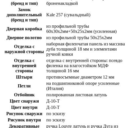
(бренд и тип)
броненакладкой
Замок
дополнительный
Kale 257 (сувальдный)
(бренд и тип)
из профильной трубы
Дверная коробка
60х30х2мм+50х25х2мм (усиленная)
Дверное полотно
из профильной трубы 50х25х2мм
наборная филенчатая панель из массива
Отделка с
дуба толщиной 18 мм и элементами
наружной стороны
ручной ковки
Отделка с
отделка с внутренней стороны: псевдо
внутренней
филенка на влагостойком МДФ
стороны
толщиной 16 мм
Штыри
противосъемные диаметром 12 мм
на подшипниковой опоре усиленные
Петли
(Италия)
Отбойник
полированная листовая латунь
Цвет снаружи
Д-10-Т
Цвет внутри
Д-10-Т
Рисунок снаружи
по эскизу
Рисунок внутри
по эскизу
Декоративные
ручка Louvre латунь и ручка Дуга из