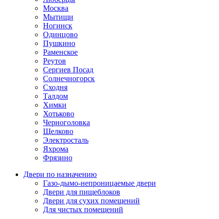
Москва
Мытищи
Ногинск
Одинцово
Пушкино
Раменское
Реутов
Сергиев Посад
Солнечногорск
Сходня
Талдом
Химки
Хотьково
Черноголовка
Щелково
Электросталь
Яхрома
Фрязино
Двери по назначению
Газо-дымо-непроницаемые двери
Двери для пищеблоков
Двери для сухих помещений
Для чистых помещений