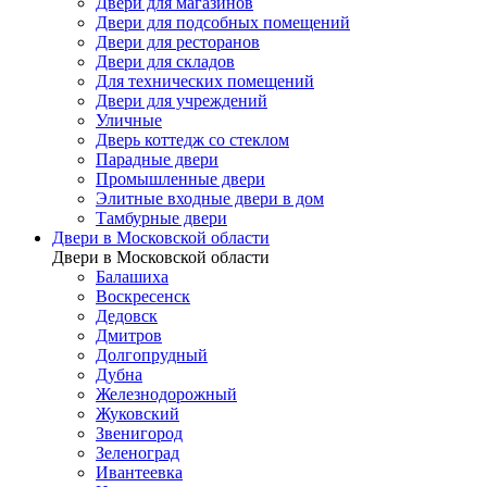
Двери для магазинов
Двери для подсобных помещений
Двери для ресторанов
Двери для складов
Для технических помещений
Двери для учреждений
Уличные
Дверь коттедж со стеклом
Парадные двери
Промышленные двери
Элитные входные двери в дом
Тамбурные двери
Двери в Московской области
Двери в Московской области
Балашиха
Воскресенск
Дедовск
Дмитров
Долгопрудный
Дубна
Железнодорожный
Жуковский
Звенигород
Зеленоград
Ивантеевка