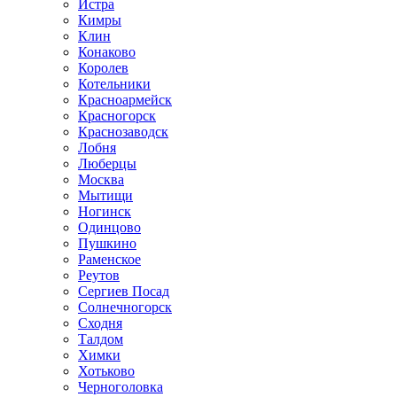
Истра
Кимры
Клин
Конаково
Королев
Котельники
Красноармейск
Красногорск
Краснозаводск
Лобня
Люберцы
Москва
Мытищи
Ногинск
Одинцово
Пушкино
Раменское
Реутов
Сергиев Посад
Солнечногорск
Сходня
Талдом
Химки
Хотьково
Черноголовка