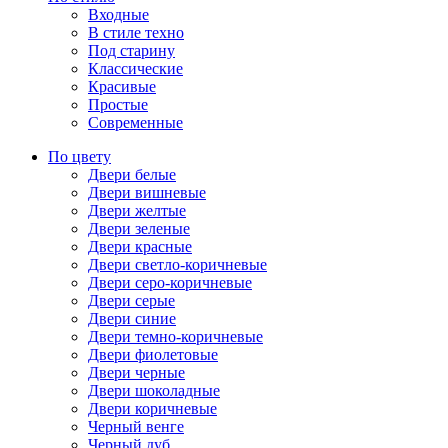
Входные
В стиле техно
Под старину
Классические
Красивые
Простые
Современные
По цвету
Двери белые
Двери вишневые
Двери желтые
Двери зеленые
Двери красные
Двери светло-коричневые
Двери серо-коричневые
Двери серые
Двери синие
Двери темно-коричневые
Двери фиолетовые
Двери черные
Двери шоколадные
Двери коричневые
Черный венге
Черный дуб