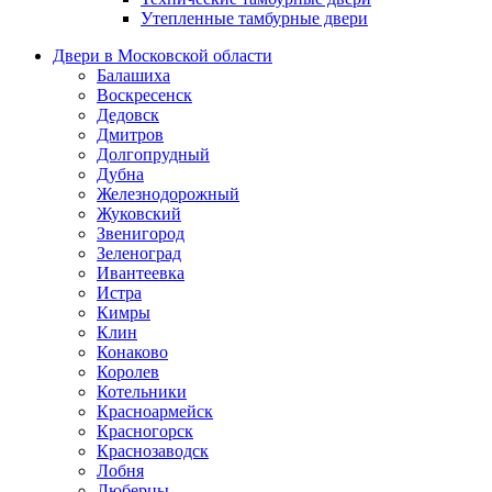
Утепленные тамбурные двери
Двери в Московской области
Балашиха
Воскресенск
Дедовск
Дмитров
Долгопрудный
Дубна
Железнодорожный
Жуковский
Звенигород
Зеленоград
Ивантеевка
Истра
Кимры
Клин
Конаково
Королев
Котельники
Красноармейск
Красногорск
Краснозаводск
Лобня
Люберцы