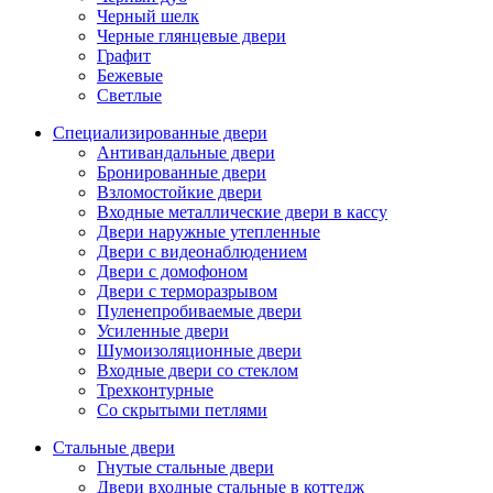
Черный шелк
Черные глянцевые двери
Графит
Бежевые
Светлые
Специализированные двери
Антивандальные двери
Бронированные двери
Взломостойкие двери
Входные металлические двери в кассу
Двери наружные утепленные
Двери с видеонаблюдением
Двери с домофоном
Двери с терморазрывом
Пуленепробиваемые двери
Усиленные двери
Шумоизоляционные двери
Входные двери со стеклом
Трехконтурные
Со скрытыми петлями
Стальные двери
Гнутые стальные двери
Двери входные стальные в коттедж