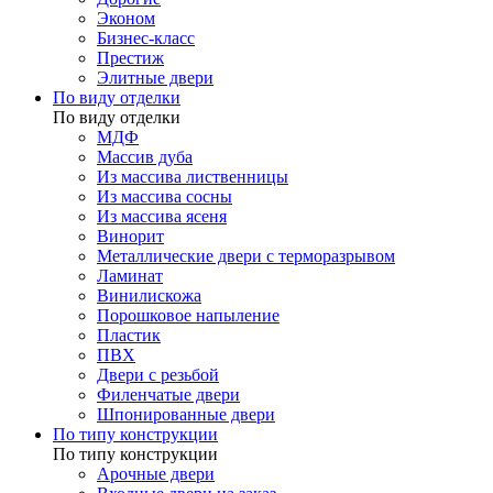
Эконом
Бизнес-класс
Престиж
Элитные двери
По виду отделки
По виду отделки
МДФ
Массив дуба
Из массива лиственницы
Из массива сосны
Из массива ясеня
Винорит
Металлические двери с терморазрывом
Ламинат
Винилискожа
Порошковое напыление
Пластик
ПВХ
Двери с резьбой
Филенчатые двери
Шпонированные двери
По типу конструкции
По типу конструкции
Арочные двери