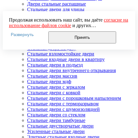
Двери стальные распашные
Стальные двери для улицы
Двери стальные утепленные
Продолжая использовать наш сайт, вы даёте
согласие на
Дверь стальная двупольная
использование файлов cookie
и других
Наружные стальные двери
пользовательских данных (включая IP-адрес, сведения о
Недорогие стальные двери
Развернуть
местоположении, устройстве, действиях на сайте и т. п.)
Распродажа стальных дверей
Принять
для функционирования сайта, проведения
Стальная дверь в дом
статистических исследований, ретаргетинга и
Стальная дверь на дачу
использования систем аналитики (например,
Стальные взломостойкие двери
Яндекс.Метрика), в соответствии с нашей
Политикой
Стальные входные двери в квартиру
обработки персональных данных.
Стальные двери в подъезд
Если вы не хотите, чтобы ваши данные обрабатывались,
Стальные двери внутреннего открывания
настройте ограничения в браузере или покиньте сайт.
Стальные двери массив
Стальные двери мдф
Стальные двери с зеркалом
Стальные двери с ковкой
Стальные двери с порошковым напылением
Стальные двери с терморазрывом
Стальные двери с шумоизоляцией
Стальные двери со стеклом
Стальные двери тамбурные
Стальные двустворчатые двери
Усиленные стальные двери
Элитные стальные входные двери