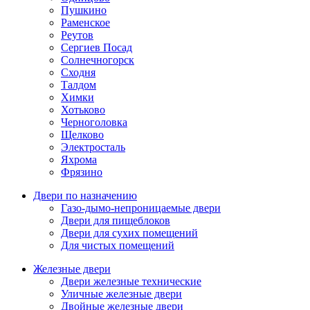
Пушкино
Раменское
Реутов
Сергиев Посад
Солнечногорск
Сходня
Талдом
Химки
Хотьково
Черноголовка
Щелково
Электросталь
Яхрома
Фрязино
Двери по назначению
Газо-дымо-непроницаемые двери
Двери для пищеблоков
Двери для сухих помещений
Для чистых помещений
Железные двери
Двери железные технические
Уличные железные двери
Двойные железные двери