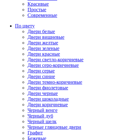
Красивые
Простые
Современные
По цвету
Двери белые
Двери вишневые
Двери желтые
Двери зеленые
Двери красные
Двери светло-коричневые
Двери серо-коричневые
Двери серые
Двери синие
Двери темно-коричневые
Двери фиолетовые
Двери черные
Двери шоколадные
Двери коричневые
Черный венге
Черный дуб
Черный шелк
Черные глянцевые двери
Графит
Бежевые