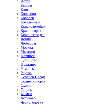
Истра
Кимры
Клин
Конаково
Королев
Котельники
Красноармейск
Красногорск
Краснозаводск
Лобня
Люберцы
Москва
Мытищи
Ногинск
Одинцово
Пушкино
Раменское
Реутов
Сергиев Посад
Солнечногорск
Сходня
Талдом
Химки
Хотьково
Черноголовка