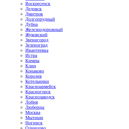
Воскресенск
Дедовск
Дмитров
Долгопрудный
Дубна
Железнодорожный
Жуковский
Звенигород
Зеленоград
Ивантеевка
Истра
Кимры
Клин
Конаково
Королев
Котельники
Красноармейск
Красногорск
Краснозаводск
Лобня
Люберцы
Москва
Мытищи
Ногинск
Одинцово