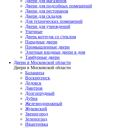
Двери для магазинов
Двери для подсобных помещений
Двери для ресторанов
Двери для складов
Для технических помещений
Двери для учреждений
Уличные
Дверь коттедж со стеклом
Парадные двери
Промышленные двери
Элитные входные двери в дом
Тамбурные двери
Двери в Московской области
Двери в Московской области
Балашиха
Воскресенск
Дедовск
Дмитров
Долгопрудный
Дубна
Железнодорожный
Жуковский
Звенигород
Зеленоград
Ивантеевка