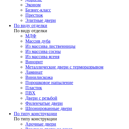
Эконом
Бизнес-класс
Престиж
Элитные двери
По виду отделки
По виду отделки
МДФ
Массив дуба
Из массива лиственницы
Из массива сосны
Из массива ясеня
Винорит
Металлические двери с терморазрывом
Ламинат
Винилискожа
Порошковое напыление
Пластик
ПВХ
Двери с резьбой
Филенчатые двери
Шпонированные двери
По типу конструкции
По типу конструкции
Арочные двери