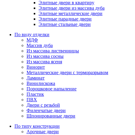
Элитные двери в квартиру
Элитные двери из массива дуба
Элитные металлические двери
Элитные парадные двери
Элитные стальные двери
По виду отделки
МДФ
Массив дуба
Из массива лиственницы
Из массива сосны
Из массива ясеня
Винорит
Металлические двери с терморазрывом
Ламинат
Винилискожа
Порошковое напыление
Пластик
ПВХ
Двери с резьбой
Филенчатые двери
Шпонированные двери
По типу конструкции
Арочные двери