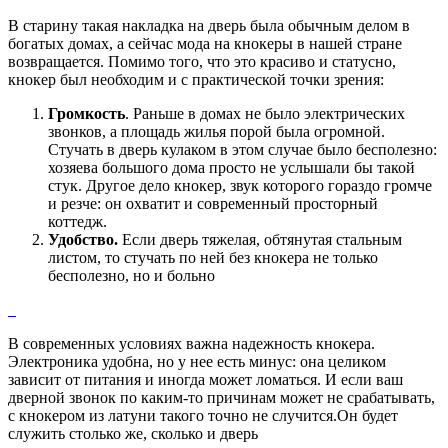
В старину такая накладка на дверь была обычным делом в
богатых домах, а сейчас мода на кнокеры в нашей стране
возвращается. Помимо того, что это красиво и статусно,
кнокер был необходим и с практической точки зрения:
Громкость
. Раньше в домах не было электрических
звонков, а площадь жилья порой была огромной.
Стучать в дверь кулаком в этом случае было бесполезно:
хозяева большого дома просто не услышали бы такой
стук. Другое дело кнокер, звук которого гораздо громче
и резче: он охватит и современный просторный
коттедж.
Удобство.
Если дверь тяжелая, обтянутая стальным
листом, то стучать по ней без кнокера не только
бесполезно, но и больно
В современных условиях важна надежность кнокера.
Электроника удобна, но у нее есть минус: она целиком
зависит от питания и иногда может ломаться. И если ваш
дверной звонок по каким-то причинам может не срабатывать,
с кнокером из латуни такого точно не случится.Он будет
служить столько же, сколько и дверь