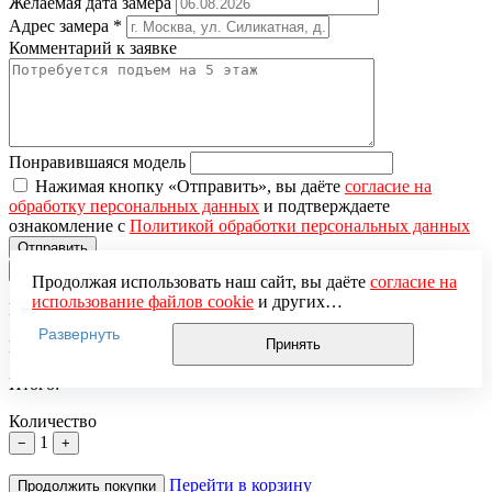
Желаемая дата замера
Адрес замера
*
Комментарий к заявке
Понравившаяся модель
Нажимая кнопку «Отправить», вы даёте
согласие на
обработку персональных данных
и подтверждаете
ознакомление с
Политикой обработки персональных данных
×
Продолжая использовать наш сайт, вы даёте
согласие на
использование файлов cookie
и других
Вы добавили в корзину
пользовательских данных (включая IP-адрес, сведения о
Развернуть
местоположении, устройстве, действиях на сайте и т. п.)
Принять
Цена за единицу:
для функционирования сайта, проведения
статистических исследований, ретаргетинга и
Итого:
использования систем аналитики (например,
Яндекс.Метрика), в соответствии с нашей
Политикой
Количество
обработки персональных данных.
1
−
+
Если вы не хотите, чтобы ваши данные обрабатывались,
настройте ограничения в браузере или покиньте сайт.
Перейти в корзину
Продолжить покупки