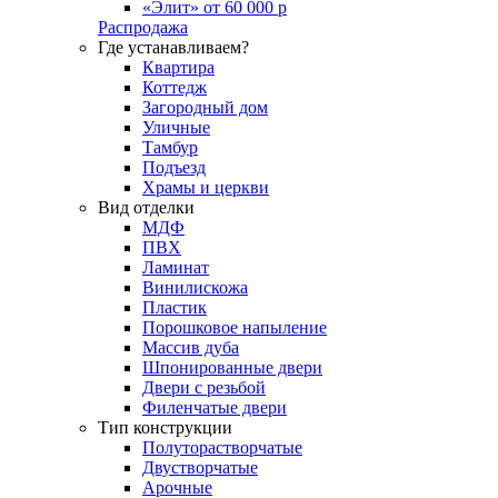
«Элит» от 60 000 р
Распродажа
Где устанавливаем?
Квартира
Коттедж
Загородный дом
Уличные
Тамбур
Подъезд
Храмы и церкви
Вид отделки
МДФ
ПВХ
Ламинат
Винилискожа
Пластик
Порошковое напыление
Массив дуба
Шпонированные двери
Двери с резьбой
Филенчатые двери
Тип конструкции
Полуторастворчатые
Двустворчатые
Арочные