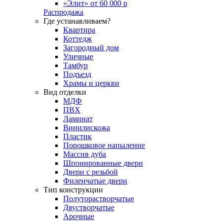
«Элит» от 60 000 р
Распродажа
Где устанавливаем?
Квартира
Коттедж
Загородный дом
Уличные
Тамбур
Подъезд
Храмы и церкви
Вид отделки
МДФ
ПВХ
Ламинат
Винилискожа
Пластик
Порошковое напыление
Массив дуба
Шпонированные двери
Двери с резьбой
Филенчатые двери
Тип конструкции
Полуторастворчатые
Двустворчатые
Арочные