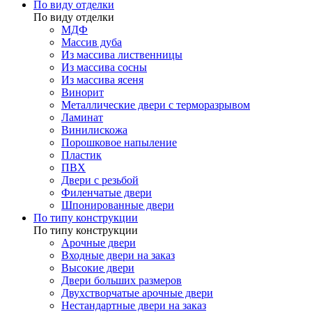
По виду отделки
По виду отделки
МДФ
Массив дуба
Из массива лиственницы
Из массива сосны
Из массива ясеня
Винорит
Металлические двери с терморазрывом
Ламинат
Винилискожа
Порошковое напыление
Пластик
ПВХ
Двери с резьбой
Филенчатые двери
Шпонированные двери
По типу конструкции
По типу конструкции
Арочные двери
Входные двери на заказ
Высокие двери
Двери больших размеров
Двухстворчатые арочные двери
Нестандартные двери на заказ