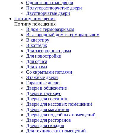
Одностворчатые двери
Полуторастворчатые двери
Двустворчатые двери
По типу помещения
По типу помещения
В дом с терморазрывом
В загородный дом с терморазрывом
В квартиру
В коттедж
Для загородного дома
Для новостройки
Для офиса
Для храма
Со скрытыми петлями
Этажные двери
Гаражные двери
Двери в общежитие
Двери в таунхаус
Двери для гостиниц
Двери для кассовых помещений
Двери для магазинов
Двери для подсобных помещений
Двери для ресторанов
Двери для складов
Для технических помещений