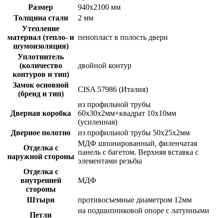
Размер
940х2100 мм
Толщина стали
2 мм
Утепление
материал (тепло- и
пенопласт в полость двери
шумоизоляция)
Уплотнитель
(количество
двойной контур
контуров и тип)
Замок основной
CISA 57986 (Италия)
(бренд и тип)
из профильной трубы
Дверная коробка
60х30х2мм+квадрат 10х10мм
(усиленная)
Дверное полотно
из профильной трубы 50х25х2мм
МДФ шпонированный, филенчатая
Отделка с
панель с багетом. Верхняя вставка с
наружной стороны
элементами резьбы
Отделка с
внутренней
МДФ
стороны
Штыри
противосъемные диаметром 12мм
на подшипниковой опоре с латунными
Петли