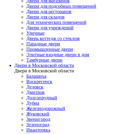
Двери для магазинов
Двери для подсобных помещений
Двери для ресторанов
Двери для складов
Для технических помещений
Двери для учреждений
Уличные
Дверь коттедж со стеклом
Парадные двери
Промышленные двери
Элитные входные двери в дом
Тамбурные двери
Двери в Московской области
Двери в Московской области
Балашиха
Воскресенск
Дедовск
Дмитров
Долгопрудный
Дубна
Железнодорожный
Жуковский
Звенигород
Зеленоград
Ивантеевка