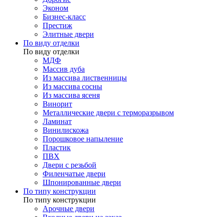
Эконом
Бизнес-класс
Престиж
Элитные двери
По виду отделки
По виду отделки
МДФ
Массив дуба
Из массива лиственницы
Из массива сосны
Из массива ясеня
Винорит
Металлические двери с терморазрывом
Ламинат
Винилискожа
Порошковое напыление
Пластик
ПВХ
Двери с резьбой
Филенчатые двери
Шпонированные двери
По типу конструкции
По типу конструкции
Арочные двери