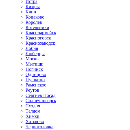
Истра
Кимры
Клин
Конаково
Королев
Котельники
Красноармейск
Красногорск
Краснозаводск
Лобня
Люберцы
Москва
Мытищи
Ногинск
Одинцово
Пушкино
Раменское
Реутов
Сергиев Посад
Солнечногорск
Сходня
Талдом
Химки
Хотьково
Черноголовка