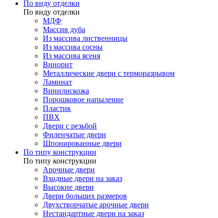
По виду отделки
По виду отделки
МДФ
Массив дуба
Из массива лиственницы
Из массива сосны
Из массива ясеня
Винорит
Металлические двери с терморазрывом
Ламинат
Винилискожа
Порошковое напыление
Пластик
ПВХ
Двери с резьбой
Филенчатые двери
Шпонированные двери
По типу конструкции
По типу конструкции
Арочные двери
Входные двери на заказ
Высокие двери
Двери больших размеров
Двухстворчатые арочные двери
Нестандартные двери на заказ