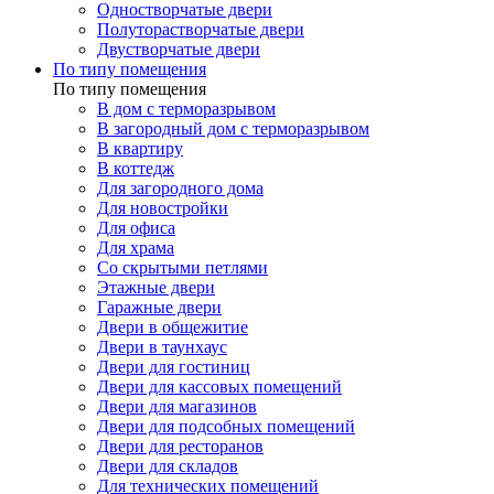
Одностворчатые двери
Полуторастворчатые двери
Двустворчатые двери
По типу помещения
По типу помещения
В дом с терморазрывом
В загородный дом с терморазрывом
В квартиру
В коттедж
Для загородного дома
Для новостройки
Для офиса
Для храма
Со скрытыми петлями
Этажные двери
Гаражные двери
Двери в общежитие
Двери в таунхаус
Двери для гостиниц
Двери для кассовых помещений
Двери для магазинов
Двери для подсобных помещений
Двери для ресторанов
Двери для складов
Для технических помещений