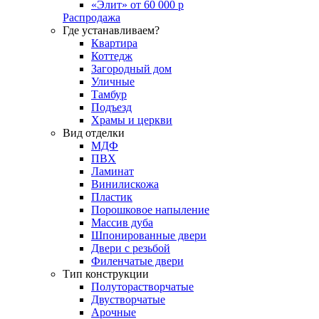
«Элит» от 60 000 р
Распродажа
Где устанавливаем?
Квартира
Коттедж
Загородный дом
Уличные
Тамбур
Подъезд
Храмы и церкви
Вид отделки
МДФ
ПВХ
Ламинат
Винилискожа
Пластик
Порошковое напыление
Массив дуба
Шпонированные двери
Двери с резьбой
Филенчатые двери
Тип конструкции
Полуторастворчатые
Двустворчатые
Арочные