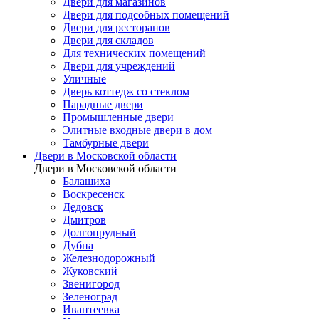
Двери для магазинов
Двери для подсобных помещений
Двери для ресторанов
Двери для складов
Для технических помещений
Двери для учреждений
Уличные
Дверь коттедж со стеклом
Парадные двери
Промышленные двери
Элитные входные двери в дом
Тамбурные двери
Двери в Московской области
Двери в Московской области
Балашиха
Воскресенск
Дедовск
Дмитров
Долгопрудный
Дубна
Железнодорожный
Жуковский
Звенигород
Зеленоград
Ивантеевка