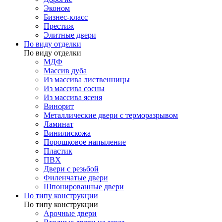
Эконом
Бизнес-класс
Престиж
Элитные двери
По виду отделки
По виду отделки
МДФ
Массив дуба
Из массива лиственницы
Из массива сосны
Из массива ясеня
Винорит
Металлические двери с терморазрывом
Ламинат
Винилискожа
Порошковое напыление
Пластик
ПВХ
Двери с резьбой
Филенчатые двери
Шпонированные двери
По типу конструкции
По типу конструкции
Арочные двери