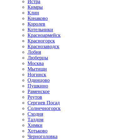
Истра
Кимры
Клин
Конаково
Королев
Котельники
Красноармейск
Красногорск
Краснозаводск
Лобня
Люберцы
Москва
Мытищи
Ногинск
Одинцово
Пушкино
Раменское
Реутов
Сергиев Посад
Солнечногорск
Сходня
Талдом
Химки
Хотьково
Черноголовка