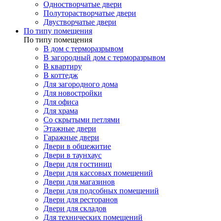
Одностворчатые двери
Полуторастворчатые двери
Двустворчатые двери
По типу помещения
По типу помещения
В дом с терморазрывом
В загородный дом с терморазрывом
В квартиру
В коттедж
Для загородного дома
Для новостройки
Для офиса
Для храма
Со скрытыми петлями
Этажные двери
Гаражные двери
Двери в общежитие
Двери в таунхаус
Двери для гостиниц
Двери для кассовых помещений
Двери для магазинов
Двери для подсобных помещений
Двери для ресторанов
Двери для складов
Для технических помещений