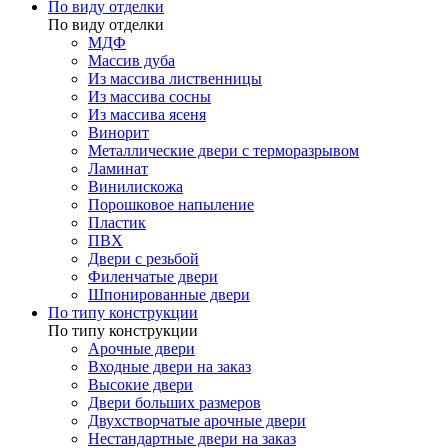
По виду отделки
По виду отделки
МДФ
Массив дуба
Из массива лиственницы
Из массива сосны
Из массива ясеня
Винорит
Металлические двери с терморазрывом
Ламинат
Винилискожа
Порошковое напыление
Пластик
ПВХ
Двери с резьбой
Филенчатые двери
Шпонированные двери
По типу конструкции
По типу конструкции
Арочные двери
Входные двери на заказ
Высокие двери
Двери больших размеров
Двухстворчатые арочные двери
Нестандартные двери на заказ