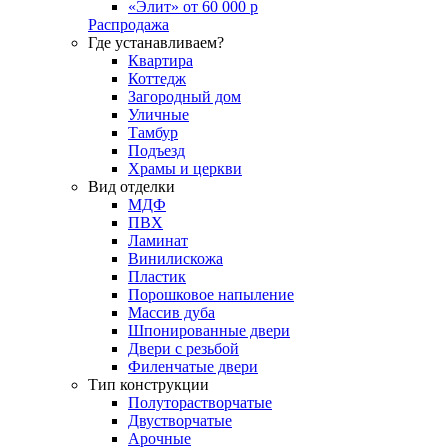
«Элит» от 60 000 р
Распродажа
Где устанавливаем?
Квартира
Коттедж
Загородный дом
Уличные
Тамбур
Подъезд
Храмы и церкви
Вид отделки
МДФ
ПВХ
Ламинат
Винилискожа
Пластик
Порошковое напыление
Массив дуба
Шпонированные двери
Двери с резьбой
Филенчатые двери
Тип конструкции
Полуторастворчатые
Двустворчатые
Арочные