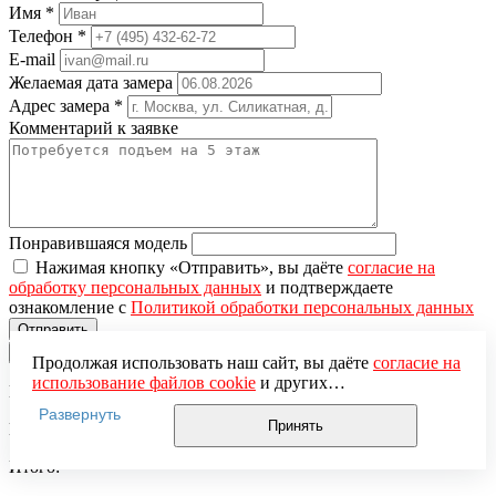
Имя
*
Телефон
*
E-mail
Желаемая дата замера
Адрес замера
*
Комментарий к заявке
Понравившаяся модель
Нажимая кнопку «Отправить», вы даёте
согласие на
обработку персональных данных
и подтверждаете
ознакомление с
Политикой обработки персональных данных
×
Продолжая использовать наш сайт, вы даёте
согласие на
использование файлов cookie
и других
Вы добавили в корзину
пользовательских данных (включая IP-адрес, сведения о
Развернуть
местоположении, устройстве, действиях на сайте и т. п.)
Принять
Цена за единицу:
для функционирования сайта, проведения
статистических исследований, ретаргетинга и
Итого:
использования систем аналитики (например,